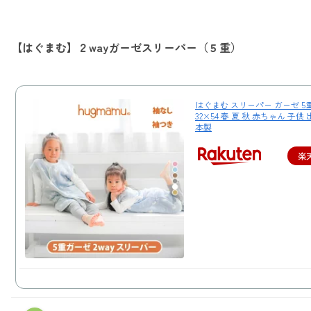
【はぐまむ】２wayガーゼスリーパー（５重）
はぐまむ スリーパー ガーゼ 5
32×54 春 夏 秋 赤ちゃん 子供
本製
楽