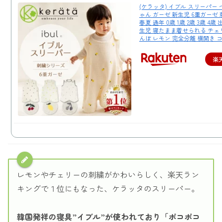
(ケラッタ) イブル スリーパー 
ゃん ガーゼ 新生児 6重ガーゼ 
春夏 通年 0歳 1歳 2歳 3歳 4歳
生児 寝たまま着せられる チェ
んぼ レモン 完全分離 横開き 
楽
レモンやチェリーの刺繍がかわいらしく、楽天ラン
キングで１位にもなった、ケラッタのスリーパー。
韓国発祥の寝具”イブル”が使われており「ポコポコ