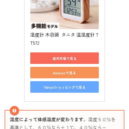
湿度計 木目調  タニタ 温湿度計 T
T572 
楽天市場で見る
Amazonで見る
Yahoo!ショッピングで見る
湿度によって体感温度が変わります
。湿度５０％を
基準として、６０％なら＋１℃、４０％ならー